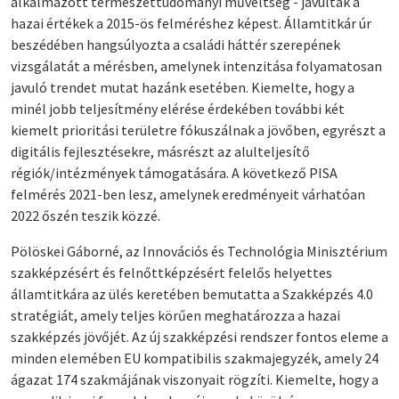
alkalmazott természettudományi műveltség - javultak a
hazai értékek a 2015-ös felméréshez képest. Államtitkár úr
beszédében hangsúlyozta a családi háttér szerepének
vizsgálatát a mérésben, amelynek intenzitása folyamatosan
javuló trendet mutat hazánk esetében. Kiemelte, hogy a
minél jobb teljesítmény elérése érdekében további két
kiemelt prioritási területre fókuszálnak a jövőben, egyrészt a
digitális fejlesztésekre, másrészt az alulteljesítő
régiók/intézmények támogatására. A következő PISA
felmérés 2021-ben lesz, amelynek eredményeit várhatóan
2022 őszén teszik közzé.
Pölöskei Gáborné, az Innovációs és Technológia Minisztérium
szakképzésért és felnőttképzésért felelős helyettes
államtitkára az ülés keretében bemutatta a Szakképzés 4.0
stratégiát, amely teljes körűen meghatározza a hazai
szakképzés jövőjét. Az új szakképzési rendszer fontos eleme a
minden elemében EU kompatibilis szakmajegyzék, amely 24
ágazat 174 szakmájának viszonyait rögzíti. Kiemelte, hogy a