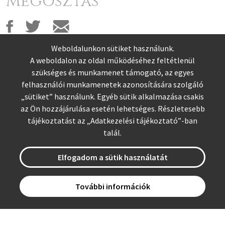
Megosztás
Weboldalunkon sütiket használunk.
A weboldalon az oldal működéséhez feltétlenül
szükséges és munkamenet támogató, az egyes
felhasználói munkamenetek azonosítására szolgáló
„sütiket” használunk. Egyéb sütik alkalmazása csakis
az Ön hozzájárulása esetén lehetséges. Részletesebb
tájékoztatást az „
Adatkezelési tájékoztató
”-ban
talál.
Tovább az NKP oldalára >
Elfogadom a sütik használatát
További információk
Adatvédelmi nyilatkozat
Impresszum
Felhasználási feltételek