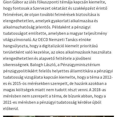
Gion Gábor az ülés fókuszponti témája kapcsán kiemelte,
hogy fontosak a Szervezet oktatást és szakképzést érintő
felmérései, de olyan további felmérések biztosítása is
elengedhetetlen, amelyek gyakorlati alkalmazása és
alkalmazhatóság jelentős. Példaként a pénzügyi
tudatosságot említette, amelyben a magyar teljesítmény
világszínvonalú. Az OECD Nemzeti Tanács elnöke
hangsúlyozta, hogy a digitalizáció kiemelt prioritású
területként való kezelése, az okos alkalmazások használata
elengedhetetlen és alapvető feltétele a jövőbeni
sikerességnek. Balogh László, a Pénzügyminisztérium
pénzügypolitikáért felelős helyettes államtitkára a pénzügyi
tudatosság vizsgálata kapcsán kiemelte, hogy a téma a 2012-
es és 2015-ös mérésekben szerepelt, de hazánk azokban a
magas költségek miatt nem tudott részt venni. A 2018-as
mérésben nem szerepelt a téma, de bízunk abban, hogy a
2021-es mérésben a pénzügyi tudatosság kérdése újból
előkerül.