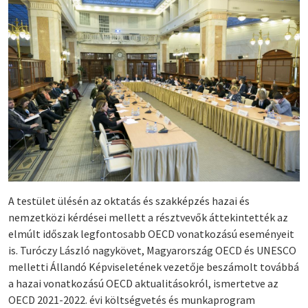
A testület ülésén az oktatás és szakképzés hazai és
nemzetközi kérdései mellett a résztvevők áttekintették az
elmúlt időszak legfontosabb OECD vonatkozású eseményeit
is. Turóczy László nagykövet, Magyarország OECD és UNESCO
melletti Állandó Képviseletének vezetője beszámolt továbbá
a hazai vonatkozású OECD aktualitásokról, ismertetve az
OECD 2021-2022. évi költségvetés és munkaprogram