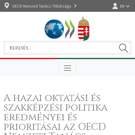
OECD Nemzeti Tanács Titkársága
EN
Bejelentkez
Keres
Keresem
A hazai oktatási és
szakképzési politika
eredményei és
prioritásai az OECD