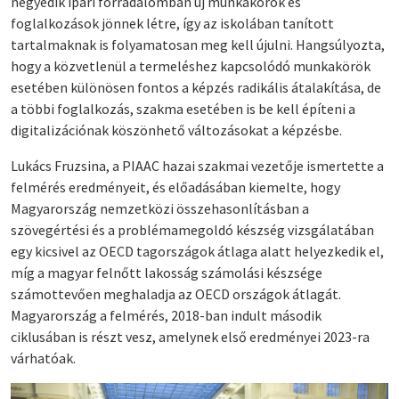
negyedik ipari forradalomban új munkakörök és
foglalkozások jönnek létre, így az iskolában tanított
tartalmaknak is folyamatosan meg kell újulni. Hangsúlyozta,
hogy a közvetlenül a termeléshez kapcsolódó munkakörök
esetében különösen fontos a képzés radikális átalakítása, de
a többi foglalkozás, szakma esetében is be kell építeni a
digitalizációnak köszönhető változásokat a képzésbe.
Lukács Fruzsina, a PIAAC hazai szakmai vezetője ismertette a
felmérés eredményeit, és előadásában kiemelte, hogy
Magyarország nemzetközi összehasonlításban a
szövegértési és a problémamegoldó készség vizsgálatában
egy kicsivel az OECD tagországok átlaga alatt helyezkedik el,
míg a magyar felnőtt lakosság számolási készsége
számottevően meghaladja az OECD országok átlagát.
Magyarország a felmérés, 2018-ban indult második
ciklusában is részt vesz, amelynek első eredményei 2023-ra
várhatóak.