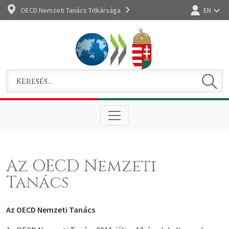
OECD Nemzeti Tanács Titkársága
EN
Bejelentkez
Keres
Keresem
Az OECD Nemzeti
Tanács
Az OECD Nemzeti Tanács