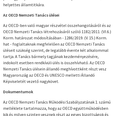
helyettes államtitkára.
Az OECD Nemzeti Tanács ülései
Az OECD-ben való magyar részvétel összehangolásáról és az
OECD Nemzeti Tanács létrehozásáról szóló 1182/2011. (VI.6.)
Korm. határozat módosításában - 1286/2019. (V. 15.) Korm.
hat - foglaltaknak megfelelően az OECD Nemzeti Tanács
üléseit szükség szerint, de legalább évente két alkalommal
tartja. A Tanács bármely tagjának kezdeményezésére,
indokolt esetben rendkívüli ülés is összehívható. Az OECD
Nemzeti Tanács ülésein állandó meghívottként részt vesz
Magyarország az OECD és UNESCO melletti Állandó
Képviseletét vezető nagykövet.
Dokumentumok
Az OECD Nemzeti Tanács Működési Szabályzatának
1. számú
melléklete
tartalmazza, hogy az OECD együttműködésben
kik és milyen szinten vesznek részt az egyes bizottságok és