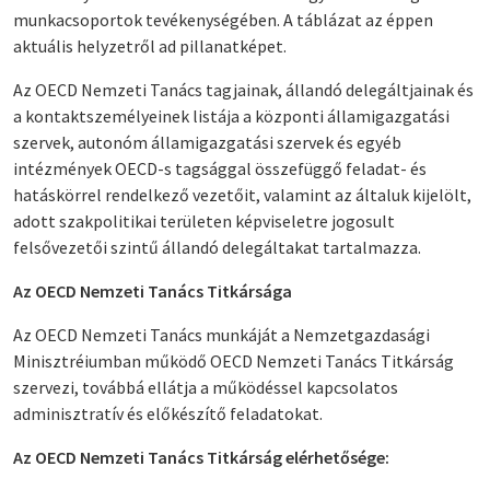
munkacsoportok tevékenységében. A táblázat az éppen
aktuális helyzetről ad pillanatképet.
Az
OECD Nemzeti Tanács tagjainak, állandó delegáltjainak és
a kontaktszemélyeinek listája
a központi államigazgatási
szervek, autonóm államigazgatási szervek és egyéb
intézmények OECD-s tagsággal összefüggő feladat- és
hatáskörrel rendelkező vezetőit, valamint az általuk kijelölt,
adott szakpolitikai területen képviseletre jogosult
felsővezetői szintű állandó delegáltakat tartalmazza.
Az OECD Nemzeti Tanács Titkársága
Az OECD Nemzeti Tanács munkáját a Nemzetgazdasági
Minisztréiumban működő OECD Nemzeti Tanács Titkárság
szervezi, továbbá ellátja a működéssel kapcsolatos
adminisztratív és előkészítő feladatokat.
Az OECD Nemzeti Tanács Titkárság elérhetősége: