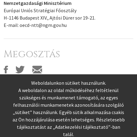
Nemzetgazdasági Minisztérium
Európai Uniós Stratégiai Főosztály
H-1146 Budapest XIV., Ajtósi Dürer sor 19-21.
E-mail:
oecd-ntt@ngm.gov.hu
Megosztás
Weboldalunkon sütiket használunk.
A weboldalon az oldal működéséhez feltétlenül
szükséges és munkamenet támogató, az egyes
felhasználói munkamenetek azonosítására szolgáló
„sütiket” használunk. Egyéb sütik alkalmazása csakis
az Ön hozzájárulása esetén lehetséges. Részletesebb
tájékoztatást az „
Adatkezelési tájékoztató
”-ban
talál.