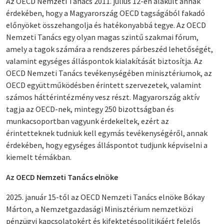
Az OECD Nemzeti Tanács 2011. július 12-én alakult annak
érdekében, hogy a Magyarország OECD tagságából fakadó
előnyöket összehangolja és hatékonyabbá tegye. Az OECD
Nemzeti Tanács egy olyan magas szintű szakmai fórum,
amely a tagok számára a rendszeres párbeszéd lehetőségét,
valamint egységes álláspontok kialakítását biztosítja. Az
OECD Nemzeti Tanács tevékenységében minisztériumok, az
OECD együttműködésben érintett szervezetek, valamint
számos háttérintézmény vesz részt. Magyarország aktív
tagja az OECD-nek, mintegy 250 bizottságban és
munkacsoportban vagyunk érdekeltek, ezért az
érintetteknek tudniuk kell egymás tevékenységéről, annak
érdekében, hogy egységes álláspontot tudjunk képviselni a
kiemelt témákban.
Az OECD Nemzeti Tanács elnöke
2025. január 15-től az OECD Nemzeti Tanács elnöke Bókay
Márton, a Nemzetgazdasági Minisztérium nemzetközi
pénzügyi kapcsolatokért és kifektetéspolitikáért felelős