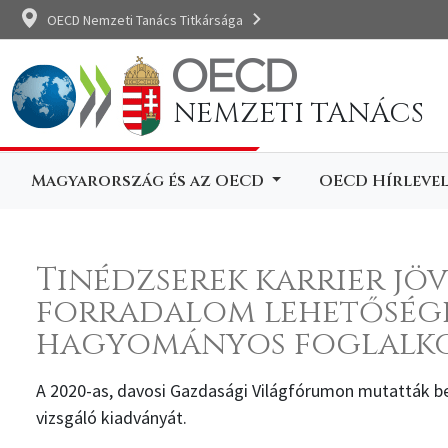
OECD Nemzeti Tanács Titkársága
NEMZETI TANÁCS
Magyarország és az OECD
OECD Hírleve
Tinédzserek karrier jöv
forradalom lehetősége
hagyományos foglalk
A 2020-as, davosi Gazdasági Világfórumon mutatták be 
vizsgáló kiadványát.