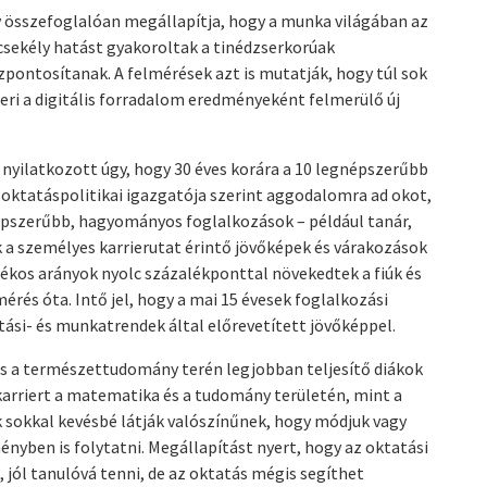
 összefoglalóan megállapítja, hogy a munka világában az
sekély hatást gyakoroltak a tinédzserkorúak
zpontosítanak. A felmérések azt is mutatják, hogy túl sok
meri a digitális forradalom eredményeként felmerülő új
nyilatkozott úgy, hogy 30 éves korára a 10 legnépszerűbb
oktatáspolitikai igazgatója szerint aggodalomra ad okot,
gnépszerűbb, hagyományos foglalkozások – például tanár,
ok a személyes karrierutat érintő jövőképek és várakozások
lékos arányok nyolc százalékponttal növekedtek a fiúk és
érés óta. Intő jel, hogy a mai 15 évesek foglalkozási
ási- és munkatrendek által előrevetített jövőképpel.
s a természettudomány terén legjobban teljesítő diákok
karriert a matematika és a tudomány területén, mint a
ok sokkal kevésbé látják valószínűnek, hogy módjuk vagy
nyben is folytatni. Megállapítást nyert, hogy az oktatási
jól tanulóvá tenni, de az oktatás mégis segíthet