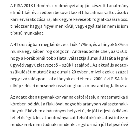
A PISA 2018 felmérés eredményei alapján készült tanulmány
elmúlt két évtizedben bekövetkezett hatalmas változások c
karriervárakozásaira, akik egyre kevesebb foglalkozásra öss
tinédzser hagyja figyelmen kívül, vagy egyáltalán nem is is
típusú munkákat.
A 41 országban megkérdezett fiúk 47%-a, és a lányok 53%-a 
munka egyikében fog dolgozni. Andreas Schleicher, az OECD 
hogy a korábbinál több fiatal választja álmai állását a le
ügyvéd vagy üzletvezető – szűk listájából. Az aktuális adat
szűkülését mutatják az elmúlt 20 évben, mivel ezek a száza
négy százalékponttal a lányok esetében a 2000. évi PISA felm
elképzelései nincsenek összhangban a mostani foglalkoztat
Az adatokban ugyanakkor vannak eltérések, a matematika é
körében például a fiúk jóval nagyobb arányban választanak 
lányok. Eközben a hátrányos helyzetű, de jól teljesítő diák
lehetőségük lesz tanulmányaikat felsőfokú oktatási intézmé
rendszerek nem tudnak mindenkit egyformán jól teljesítővé, 