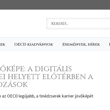
Keresem
lek
OECD kiadványok
Események, hírek
őképe: a digitális
i helyett előtérben a
ozások
az OECD legújabb, a tinédzserek karrier jövőképét