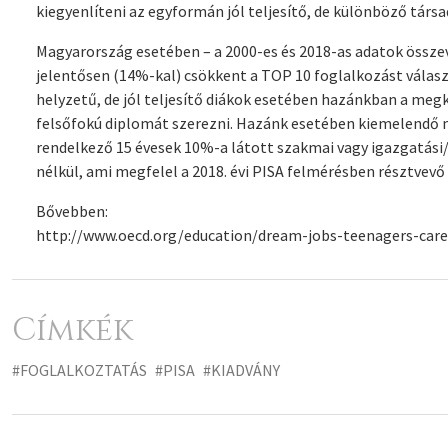
kiegyenlíteni az egyformán jól teljesítő, de különböző társ
Magyarország esetében – a 2000-es és 2018-as adatok összev
jelentősen (14%-kal) csökkent a TOP 10 foglalkozást válasz
helyzetű, de jól teljesítő diákok esetében hazánkban a me
felsőfokú diplomát szerezni. Hazánk esetében kiemelendő 
rendelkező 15 évesek 10%-a látott szakmai vagy igazgatási
nélkül, ami megfelel a 2018. évi PISA felmérésben résztvev
Bővebben:
http://www.oecd.org/education/dream-jobs-teenagers-care
Címkék
#FOGLALKOZTATÁS
#PISA
#KIADVÁNY