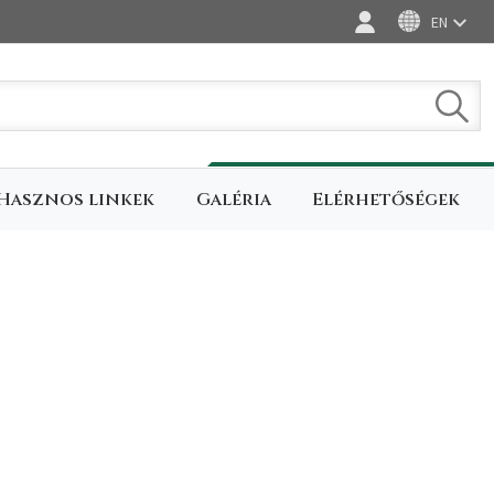
EN
Bejelentkezés
Keres
Hasznos linkek
Galéria
Elérhetőségek