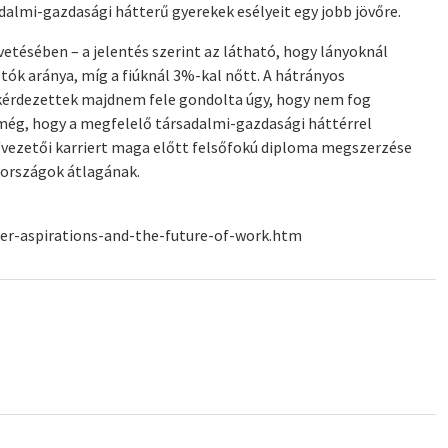
adalmi-gazdasági hátterű gyerekek esélyeit egy jobb jövőre.
etésében – a jelentés szerint az látható, hogy lányoknál
tók aránya, míg a fiúknál 3%-kal nőtt. A hátrányos
gkérdezettek majdnem fele gondolta úgy, hogy nem fog
még, hogy a megfelelő társadalmi-gazdasági háttérrel
/vezetői karriert maga előtt felsőfokú diploma megszerzése
ő országok átlagának.
er-aspirations-and-the-future-of-work.htm