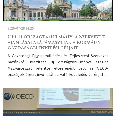
2026-07-28 14:29
OECD országtanulmány: a Szervezet
ajánlásai alátámasztják a kormány
gazdaságélénkítési céljait
A Gazdasági Együttműködési és Fejlesztési Szervezet
hazánkról készített új országtanulmánya szerint
Magyarország jelentős előrelépést tett az OECD-
országok életszínvonalához való közeledés terén, de a
népesség elöregedése és az éghajlatváltozás
veszélyezteti ezt a fejlődési pályát. Az OECD
általánosságban megállapítja, hogy reformokra van
szükség az államháztartás megerősítése és a jövőbeli
növekedés alapjainak megteremtése érdekében –
ideértve az adórendszer reformját, a kisebb hazai