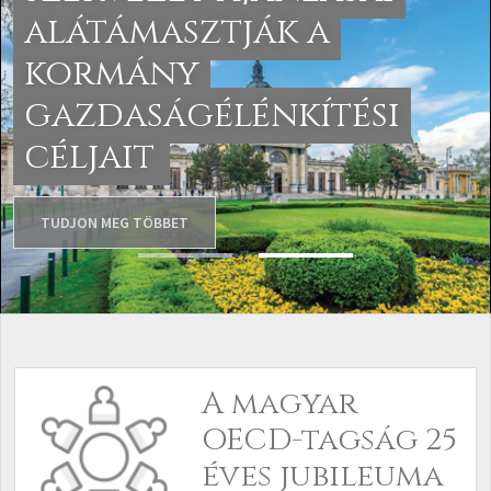
alátámasztják a
kormány
gazdaságélénkítési
céljait
TUDJON MEG TÖBBET
A magyar
OECD-tagság 25
éves jubileuma