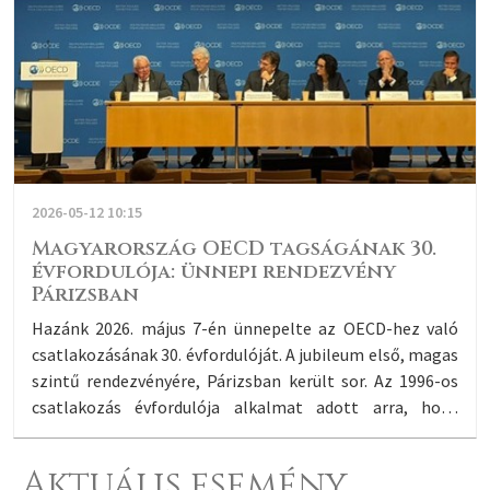
vállalkozások versenyképességének növelését, valamint
a nők és a fiatalok munkaerő-piaci lehetőségeinek
bővítését. Bár kedvező jelek az elmúlt hónapok
történéseit vizsgálva észlelhetők, ennek hátterében az
OECD a kormányváltást követő, megugrott fogyasztói
bizalmat és a forint nagyarányú erősödését említi. A
Szervezet, az uniós források felszabadításának is
köszönhetően a beruházások fokozatos élénkülésére
2026-05-12 10:15
számít 2026-2027-ben.
Magyarország OECD tagságának 30.
évfordulója: ünnepi rendezvény
Párizsban
Hazánk 2026. május 7-én ünnepelte az OECD-hez való
csatlakozásának 30. évfordulóját. A jubileum első, magas
szintű rendezvényére, Párizsban került sor. Az 1996-os
csatlakozás évfordulója alkalmat adott arra, hogy
reflektorfénybe kerüljön Magyarország elmúlt három
évtizedben végbement figyelemre méltó gazdasági
Aktuális esemény
átalakulása, valamint az OECD-tagság meghatározó