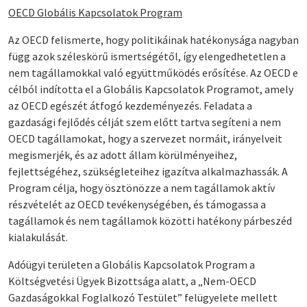
OECD Globális Kapcsolatok Program
Az OECD felismerte, hogy politikáinak hatékonysága nagyban
függ azok széleskörű ismertségétől, így elengedhetetlen a
nem tagállamokkal való együttműködés erősítése. Az OECD e
célból indította el a Globális Kapcsolatok Programot, amely
az OECD egészét átfogó kezdeményezés. Feladata a
gazdasági fejlődés célját szem előtt tartva segíteni a nem
OECD tagállamokat, hogy a szervezet normáit, irányelveit
megismerjék, és az adott állam körülményeihez,
fejlettségéhez, szükségleteihez igazítva alkalmazhassák. A
Program célja, hogy ösztönözze a nem tagállamok aktív
részvételét az OECD tevékenységében, és támogassa a
tagállamok és nem tagállamok közötti hatékony párbeszéd
kialakulását.
Adóügyi területen a Globális Kapcsolatok Program a
Költségvetési Ügyek Bizottsága alatt, a „Nem-OECD
Gazdaságokkal Foglalkozó Testület” felügyelete mellett