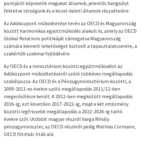
pontjáról képviselik magukat államok, jelentős hangsúlyt
fektetve térségünk és a közel-keleti államok részvételére.
Az Adóközpont működtetése terén az OECD és Magyarország
között harmonikus együttműködés alakult ki, amely az OECD
Global Relations politikáját támogatva Magyarország
számára kiemelt lehetőséget biztosít a tapasztalatcserére, a
szakértők szakmai fejlődésére.
Az OECD és a minisztérium közötti együttműködést az
Adóközpont működtetéséről szóló többéves megállapodás
szabályozza. Az OECD és a Pénzügyminisztérium közötti, a
2009-2011-es évekre szóló megállapodás 2011/12-ben
megerősítésre került. A 2012-ben megkötött megállapodás
2016-ig, ezt követően 2017-2022-ig, majd a két intézmény
közötti legfrissebb megállapodás a 2022-2026-ig tartó
évekre szól. Utóbbit magyar részről Varga Mihály
pénzügyminiszter, az OECD részéről pedig Mathias Cormann,
OECD főtitkár írták alá.