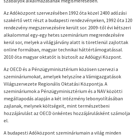
szabályok alkalmazásának megismerésében.
Az Adóközpont szervezésében 1992 óta közel 2400 adózási
szakértő vett részt a budapesti rendezvényeken, 1992 óta 120
rendezvény megszervezésére került sor. 2009-től évi kétszeri
alkalommal egy-egy hetes szeminárium megrendezésére
kerül sor, melyek a világjárvány alatt is töretlenül zajlottak
online formában, magyar technikai háttértámogatással.
2010 óta magyar oktatót is biztosít az Adóügyi Központ.
Az OECD és a Pénzügyminisztérium közösen szervezi a
szemináriumokat, amelyek helyszíne a Vámigazgatások
Világszervezete Regionális Oktatási Központja. A
szemináriumok a Pénzügyminisztérium és a NAV közötti
megállapodás alapján a két intézmény lebonyolításában
zajlanak, melynek költségeit, mint természetbeni
hozzájárulást az OECD önkéntes hozzájárulásként számolja
el.
A budapesti Adóközpont szemináriumain a világ minden