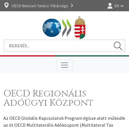
OECD Nemzeti Tanács Titkársága
EN
Bejelentkez
Keres
Keresem
OECD Regionális
Adóügyi Központ
Az OECD Globális Kapcsolatok Program égisze alatt működik
az öt OECD Multilaterális Adóközpont (Multilateral Tax