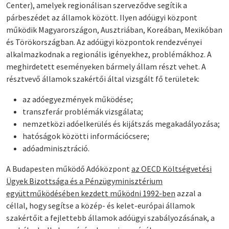
Center), amelyek regionálisan szerveződve segítik a
párbeszédet az államok között. Ilyen adóügyi központ
működik Magyarországon, Ausztriában, Koreában, Mexikóban
és Törökországban. Az adóügyi központok rendezvényei
alkalmazkodnak a regionális igényekhez, problémákhoz. A
meghirdetett eseményeken bármely állam részt vehet. A
résztvevő államok szakértői által vizsgált fő területek:
az adóegyezmények működése;
transzferár problémák vizsgálata;
nemzetközi adóelkerülés és kijátszás megakadályozása;
hatóságok közötti információcsere;
adóadminisztráció.
A Budapesten működő Adóközpont
az OECD Költségvetési
Ügyek Bizottsága és a Pénzügyminisztérium
együttműködésében kezdett működni 1992-ben
azzal a
céllal, hogy segítse a közép- és kelet-európai államok
szakértőit a fejlettebb államok adóügyi szabályozásának, a