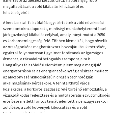
ismertette az üléshez készült OECD háttéranyag főbb
megállapításait a zöld kilábalás kihívásairól és
lehetőségeiről.
A kerekasztal-felszólalók egyetértettek a zöld növekedési
szempontokra alapozott, minőségi munkahelyteremtéssel
járó gazdasági kilábalás céljával, amely irányt mutat a 2050-
es karbonsemlegesség felé. Többen kiemelték, hogy növelik
az országonként meghatározott hozzájárulásuk mértékét,
egyúttal folyamatosan figyelmet fordítanak az igazságos
átmenet, a társadalmi befogadás szempontjaira is.
Hangsúlyos felszólalási elemként jelent meg a megújuló
energiaforrások és az energiahatékonyság erősítése mellett
az alacsony szénkibocsátású hidrogén technológiák
alkalmazásának kérdésköre. A fenntartható városi
közlekedés, a körkörös gazdaság felé történő elmozdulás, a
vízgazdálkodás fejlesztése és a multilaterális együttműködés
erősítése mellett fontos témát jelentett a pénzügyi szektor
zöldítése, a zöld kötvények kibocsátása és a zöld