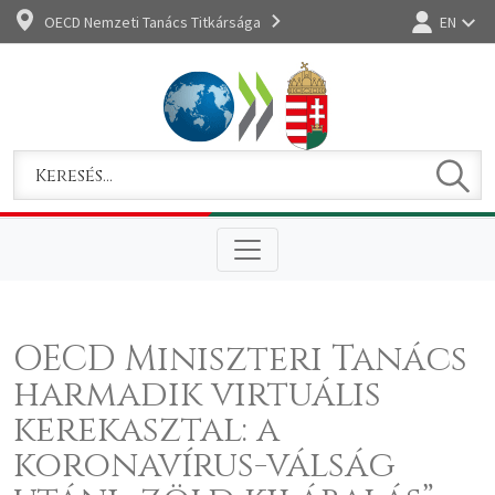
OECD Nemzeti Tanács Titkársága
EN
Bejelentkez
Keres
Keresem
OECD Miniszteri Tanács
harmadik virtuális
kerekasztal: a
koronavírus-válság