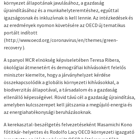
környezet állapotának javulásához, a gazdaság
újraindításához és a munkahelyteremtéshez, egyúttal
igazságosnak és inkluzívnak is kell lennie. Az intézkedések és
az eredmények nyomon követésére az OECD új tematikus
portált indított
(
http://www.oecd.org/coronavirus/en/themes/green-
recovery
).
A spanyol MCR elnökség képviseletében Teresa Ribera,
ökológiai átmenetért és demográfiai kihívásokért felelős
miniszter kiemelte, hogy a járványhelyzet kérdése
összekapcsolódik a globális környezeti kihívásokkal, a
biodiverzitás állapotával, a társadalom és a gazdaság
ellenálló képességével. Rövid távú cél a gazdaság újraindítása,
amelyben kulcsszerepet kell játszania a megújuló energia és
az energiahatékonysági beruházásoknak.
A kerekasztal-beszélgetés felvezetéseként Masamichi Kono
főtitkár-helyettes és Rodolfo Lacy OECD környezeti igazgató