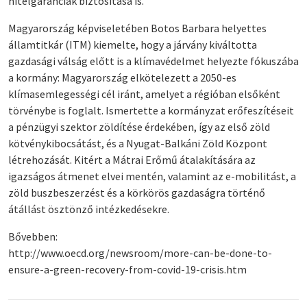
hitelgaranciák biztosítása is.
Magyarország képviseletében Botos Barbara helyettes
államtitkár (ITM) kiemelte, hogy a járvány kiváltotta
gazdasági válság előtt is a klímavédelmet helyezte fókuszába
a kormány: Magyarország elkötelezett a 2050-es
klímasemlegességi cél iránt, amelyet a régióban elsőként
törvénybe is foglalt. Ismertette a kormányzat erőfeszítéseit
a pénzügyi szektor zöldítése érdekében, így az első zöld
kötvénykibocsátást, és a Nyugat-Balkáni Zöld Központ
létrehozását. Kitért a Mátrai Erőmű átalakítására az
igazságos átmenet elvei mentén, valamint az e-mobilitást, a
zöld buszbeszerzést és a körkörös gazdaságra történő
átállást ösztönző intézkedésekre.
Bővebben:
http://www.oecd.org/newsroom/more-can-be-done-to-
ensure-a-green-recovery-from-covid-19-crisis.htm