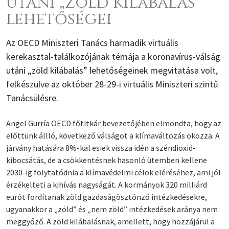
utáni „zöld kilábalás”
lehetőségei
Az OECD Miniszteri Tanács harmadik virtuális
kerekasztal-találkozójának témája a koronavírus-válság
utáni „zöld kilábalás” lehetőségeinek megvitatása volt,
felkészülve az október 28-29-i virtuális Miniszteri szintű
Tanácsülésre.
Angel Gurría OECD főtitkár bevezetőjében elmondta, hogy az
előttünk állló, következő válságot a klímaváltozás okozza. A
járvány hatására 8%-kal esiek vissza idén a széndioxid-
kibocsátás, de a csökkentésnek hasonló ütemben kellene
2030-ig folytatódnia a klímavédelmi célok eléréséhez, ami jól
érzékelteti a kihívás nagyságát. A kormányok 320 milliárd
eurót fordítanak zöld gazdaságösztönző intézkedésekre,
ugyanakkor a „zöld” és „nem zöld” intézkedések aránya nem
meggyőző. A zöld kilábalásnak, amellett, hogy hozzájárul a