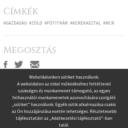
Címkék
#GAZDASÁG
#ZÖLD
#FŐTITKÁR
#KEREKASZTAL
#MCR
Megosztás
Weboldalunkon sütiket használunk.
A weboldalon az oldal működéséhez feltétlenül
szükséges és munkamenet támogató, az egyes
felhasználói munkamenetek azonosítására szolgáló
„sütiket” használunk. Egyéb sütik alkalmazása csakis
az Ön hozzájárulása esetén lehetséges. Részletesebb
tájékoztatást az „
Adatkezelési tájékoztató
”-ban
talál.