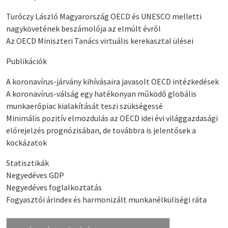
Turóczy László Magyarország OECD és UNESCO melletti
nagykövetének beszámolója az elmúlt évről
Az OECD Miniszteri Tanács virtuális kerekasztal ülései
Publikációk
A koronavírus-járvány kihívásaira javasolt OECD intézkedések
A koronavírus-válság egy hatékonyan működő globális
munkaerőpiac kialakítását teszi szükségessé
Minimális pozitív elmozdulás az OECD idei évi világgazdasági
előrejelzés prognózisában, de továbbra is jelentősek a
kockázatok
Statisztikák
Negyedéves GDP
Negyedéves foglalkoztatás
Fogyasztói árindex és harmonizált munkanélküliségi ráta