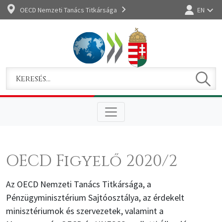
OECD Nemzeti Tanács Titkársága
EN
Bejelentkez
Keres
Keresem
OECD Figyelő 2020/2
Az OECD Nemzeti Tanács Titkársága, a
Pénzügyminisztérium Sajtóosztálya, az érdekelt
minisztériumok és szervezetek, valamint a