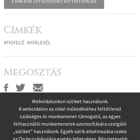
A HÍRLEVÉL LETÖLTÉSÉHEZ KATTINTSON IDE
Címkék
#FIGYELŐ
#HÍRLEVÉL
Megosztás
Weboldalunkon sütiket használunk.
A weboldalon az oldal működéséhez feltétlenül
szükséges és munkamenet támogató, az egyes
felhasználói munkamenetek azonosítására szolgáló
„sütiket” használunk. Egyéb sütik alkalmazása csakis
az Ön hozzájárulása esetén lehetséges. Részletesebb