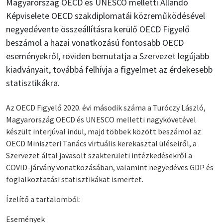
Magyarország OECD és UNESCO melletti Állandó
Képviselete OECD szakdiplomatái közreműködésével
negyedévente összeállításra kerülő OECD Figyelő
beszámol a hazai vonatkozású fontosabb OECD
eseményekről, röviden bemutatja a Szervezet legújabb
kiadványait, továbbá felhívja a figyelmet az érdekesebb
statisztikákra.
Az OECD Figyelő 2020. évi második száma a Turóczy László,
Magyarország OECD és UNESCO melletti nagykövetével
készült interjúval indul, majd többek között beszámol az
OECD Miniszteri Tanács virtuális kerekasztal üléseiről, a
Szervezet által javasolt szakterületi intézkedésekről a
COVID-járvány vonatkozásában, valamint negyedéves GDP és
foglalkoztatási statisztikákat ismertet.
Ízelítő a tartalomból:
Események