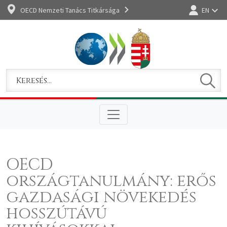
OECD Nemzeti Tanács Titkársága
EN
Bejelentkez
Keres
Keresem
OECD
országtanulmány: erős
gazdasági növekedés
hosszútávú