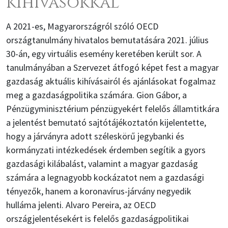
kihívásokkal
A 2021-es, Magyarországról szóló OECD
országtanulmány hivatalos bemutatására 2021. július
30-án, egy virtuális esemény keretében került sor. A
tanulmányában a Szervezet átfogó képet fest a magyar
gazdaság aktuális kihívásairól és ajánlásokat fogalmaz
meg a gazdaságpolitika számára. Gion Gábor, a
Pénzügyminisztérium pénzügyekért felelős államtitkára
a jelentést bemutató sajtótájékoztatón kijelentette,
hogy a járványra adott széleskörű jegybanki és
kormányzati intézkedések érdemben segítik a gyors
gazdasági kilábalást, valamint a magyar gazdaság
számára a legnagyobb kockázatot nem a gazdasági
tényezők, hanem a koronavírus-járvány negyedik
hulláma jelenti. Alvaro Pereira, az OECD
országjelentésekért is felelős gazdaságpolitikai