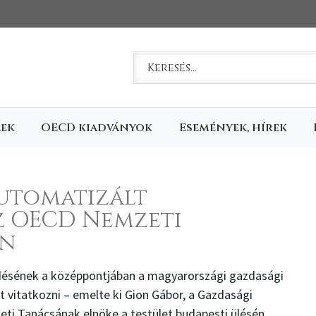
Keresem
lek
OECD kiadványok
Események, hírek
 automatizált
z OECD Nemzeti
én
ődésének a középpontjában a magyarországi gazdasági
 vitatkozni – emelte ki Gion Gábor, a Gazdasági
ti Tanácsának elnöke a testület budapesti ülésén.