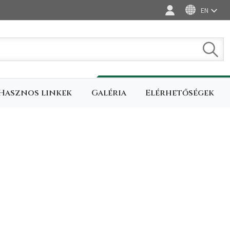
EN
Bejelentkezés
Keres
Hasznos linkek
Galéria
Elérhetőségek