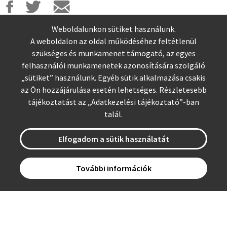
Weboldalunkon sütiket használunk.
A weboldalon az oldal működéséhez feltétlenül
szükséges és munkamenet támogató, az egyes
felhasználói munkamenetek azonosítására szolgáló
„sütiket” használunk. Egyéb sütik alkalmazása csakis
az Ön hozzájárulása esetén lehetséges. Részletesebb
tájékoztatást az „
Adatkezelési tájékoztató
”-ban
talál.
Tovább az NKP oldalára >
Elfogadom a sütik használatát
További információk
Adatvédelmi nyilatkozat
Impresszum
Felhasználási feltételek
OECD Nemzeti Tanács Titkársága & Magyarország Kormánya