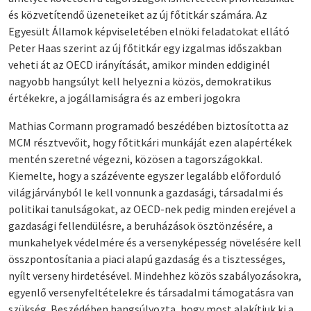
és közvetítendő üzeneteiket az új főtitkár számára. Az
Egyesült Államok képviseletében elnöki feladatokat ellátó
Peter Haas szerint az új főtitkár egy izgalmas időszakban
veheti át az OECD irányítását, amikor minden eddiginél
nagyobb hangsúlyt kell helyezni a közös, demokratikus
értékekre, a jogállamiságra és az emberi jogokra
Mathias Cormann programadó beszédében biztosította az
MCM résztvevőit, hogy főtitkári munkáját ezen alapértékek
mentén szeretné végezni, közösen a tagországokkal.
Kiemelte, hogy a százévente egyszer legalább előforduló
világjárványból le kell vonnunk a gazdasági, társadalmi és
politikai tanulságokat, az OECD-nek pedig minden erejével a
gazdasági fellendülésre, a beruházások ösztönzésére, a
munkahelyek védelmére és a versenyképesség növelésére kell
összpontosítania a piaci alapú gazdaság és a tisztességes,
nyílt verseny hirdetésével. Mindehhez közös szabályozásokra,
egyenlő versenyfeltételekre és társadalmi támogatásra van
szükség. Beszédében hangsúlyozta, hogy most alakítjuk ki a