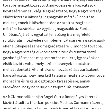
további nemzetközi együttműködésre és a kapacitások
bővítésére van szükség. Megerősítette, hogy Magyarország
elkötelezett a lakosság legnagyobb mértékű beoltása
mellett, ennek is köszönhetően az átoltottsági szint
mértéke hazánkban az egyik legmagasabb az Európai
Unióban. A járvány egyúttal lehetőség is a megfelelő
strukturális intézkedések implementálására és a gazdaságok
ellenállóképességének megerősítésére. Elmondta továbbá,
hogy Magyarország elkötelezett a zöld és fenntartható
gazdasági átmenet megteremtése mellett, így hazánk az
elsők között volt, amely a zöldkötvények kibocsátása
mellett döntött. Államtitkár úr hozzászólása zárásaként
hangsúlyozta, hogy meg kell találni a megfelelő időpontot a
monetáris és fiskális ösztönzők kivezetésére, annak
érdekében, hogy ne sérüljön a talpraállási folyamat.
Az MCM második napján Angel Gurría ünnepélyes keretek
között átadta a főtitkári pozíciót Mathias Cormann részére,
amelyet követően a tagországok ismertették prioritásaikat