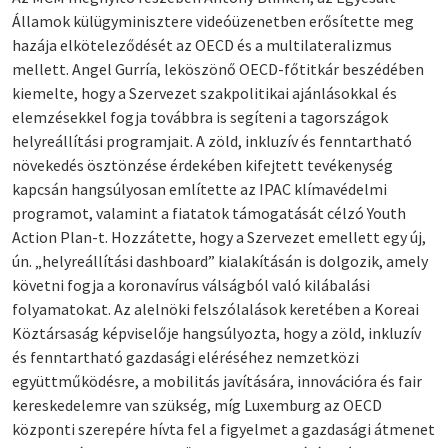
Államok külügyminisztere videóüzenetben erősítette meg
hazája elköteleződését az OECD és a multilateralizmus
mellett. Angel Gurría, leköszönő OECD-főtitkár beszédében
kiemelte, hogy a Szervezet szakpolitikai ajánlásokkal és
elemzésekkel fogja továbbra is segíteni a tagországok
helyreállítási programjait. A zöld, inkluzív és fenntartható
növekedés ösztönzése érdekében kifejtett tevékenység
kapcsán hangsúlyosan említette az IPAC klímavédelmi
programot, valamint a fiatatok támogatását célzó Youth
Action Plan-t. Hozzátette, hogy a Szervezet emellett egy új,
ún. „helyreállítási dashboard” kialakításán is dolgozik, amely
követni fogja a koronavírus válságból való kilábalási
folyamatokat. Az alelnöki felszólalások keretében a Koreai
Köztársaság képviselője hangsúlyozta, hogy a zöld, inkluzív
és fenntartható gazdasági eléréséhez nemzetközi
együttműködésre, a mobilitás javítására, innovációra és fair
kereskedelemre van szükség, míg Luxemburg az OECD
központi szerepére hívta fel a figyelmet a gazdasági átmenet