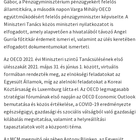
Gábor, a Pénzügyminisztérium pénzügyekért felelős
államtitkára, a második napon Varga Mihály OECD
együttműködésért felelős pénzügyminiszter képviselte. A
Miniszteri Tanács közös miniszteri nyilatkozatot is
elfogadott, amely alapvetően a hivatalából távozó Angel
Gurría főtitkár érdemeit ismeri el, valamint az ülés keretében
elfogadott dokumentumokat ismerteti.
Az OECD 2021. évi Miniszteri szintű Tanácsülésének első
ülésszakát 2021. május 31. és június 1. között, virtuális
formában rendezték meg, az elnökségi feladatokat az
Egyesült Államok, míg az alelnöki feladatokat a Koreai
Köztársaság és Luxemburg látta el. Az OECD legmagasabb
stratégiai fórumának első napján az OECD Economic Outlook
bemutatása és közös értékelése, a COVID-19 eredményezte
egészségügyi, gazdasági és szociális válságból való gazdasági
kilábalás megvitatása, valamint a helyreállítási
tapasztalatok volt a központi téma.
Az MCM megnyitó részében Antony Blinken, az Egyesült