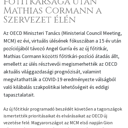
főtitkársága után
Mathias Cormann a
Szervezet élén
Az OECD Miniszteri Tanács (Ministerial Council Meeting,
MCM) ez évi, virtuális ülésének fókuszában a 15 év után
pozíciójából távozó Angel Gurría és az új főtitkár,
Mathias Cormann közötti főtitkári-pozíció átadás állt,
emellett az ülés résztvevői megismerhették az OECD
aktuális világgazdasági prognózisát, valamint
megvitathatták a COVID-19 eredményezte válságból
való kilábalás szakpolitikai lehetőségeit és eddigi
tapasztalatait.
Az új főtitkár programadó beszédét követően a tagországok
ismertették prioritásaikat és elvárásaikat az OECD új
vezetése felé. Magyarországot az MCM első napján Gion