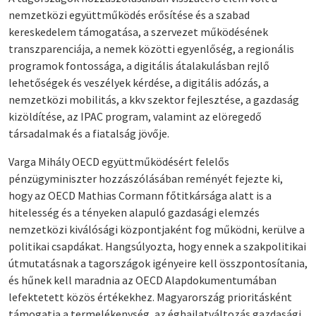
nemzetközi együttműködés erősítése és a szabad
kereskedelem támogatása, a szervezet működésének
transzparenciája, a nemek közötti egyenlőség, a regionális
programok fontossága, a digitális átalakulásban rejlő
lehetőségek és veszélyek kérdése, a digitális adózás, a
nemzetközi mobilitás, a kkv szektor fejlesztése, a gazdaság
kizöldítése, az IPAC program, valamint az elöregedő
társadalmak és a fiatalság jövője.
Varga Mihály OECD együttműködésért felelős
pénzügyminiszter hozzászólásában reményét fejezte ki,
hogy az OECD Mathias Cormann főtitkársága alatt is a
hitelesség és a tényeken alapuló gazdasági elemzés
nemzetközi kiválósági központjaként fog működni, kerülve a
politikai csapdákat. Hangsúlyozta, hogy ennek a szakpolitikai
útmutatásnak a tagországok igényeire kell összpontosítania,
és hűnek kell maradnia az OECD Alapdokumentumában
lefektetett közös értékekhez. Magyarország prioritásként
támogatja a termelékenység, az éghajlatváltozás gazdasági