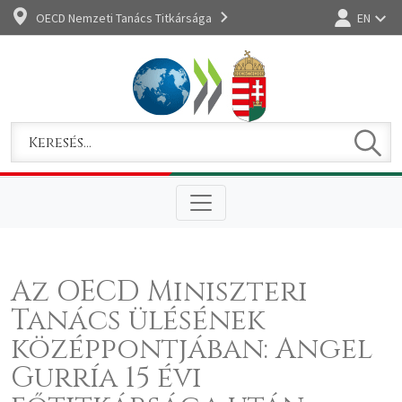
OECD Nemzeti Tanács Titkársága
EN
Bejelentkez
Keres
Keresem
Az OECD Miniszteri
Tanács ülésének
középpontjában: Angel
Gurría 15 évi