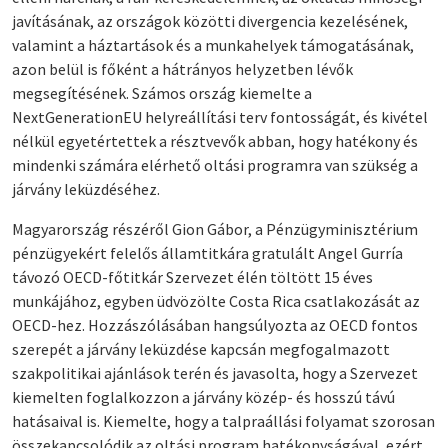
javításának, az országok közötti divergencia kezelésének,
valamint a háztartások és a munkahelyek támogatásának,
azon belül is főként a hátrányos helyzetben lévők
megsegítésének. Számos ország kiemelte a
NextGenerationEU helyreállítási terv fontosságát, és kivétel
nélkül egyetértettek a résztvevők abban, hogy hatékony és
mindenki számára elérhető oltási programra van szükség a
járvány leküzdéséhez.
Magyarország részéről Gion Gábor, a Pénzügyminisztérium
pénzügyekért felelős államtitkára gratulált Angel Gurría
távozó OECD-főtitkár Szervezet élén töltött 15 éves
munkájához, egyben üdvözölte Costa Rica csatlakozását az
OECD-hez. Hozzászólásában hangsúlyozta az OECD fontos
szerepét a járvány leküzdése kapcsán megfogalmazott
szakpolitikai ajánlások terén és javasolta, hogy a Szervezet
kiemelten foglalkozzon a járvány közép- és hosszú távú
hatásaival is. Kiemelte, hogy a talpraállási folyamat szorosan
összekapcsolódik az oltási program hatékonyságával, ezért