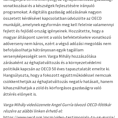
vonatkozásai és a készségek fejlesztésére irányuló
programokat. A digitális gazdaság adózásának nagyon
összetett kérdésével kapcsolatban üdvözölte az OECD
munkáját, amelynek egyformán meg kell felelnie valamennyi
fejlett és fejlődő ország igényeinek. Hozzátette, hogy a
magyar álláspont szerint a valós befektetésekre vonatkozó
adóverseny nem káros, ezért a végső adózási megoldás nem
befolyásolhatja hátrányosan egyik tagállam
versenyképességét sem. Varga Mihály hozzászólása
zárásaként az éghajlatváltozás és a környezetvédelmi
politikák kapcsán az OECD 50 éves tapasztalatát emelte ki.
Hangsúlyozta, hogy a fokozott együttműködéssel nemcsak
csökkenthetjük az éghajlatváltozás negatív hatásait, hanem
kihasználhatjuk a zöld és körforgásos gazdaságra való
áttérés előnyeit is.
Varga Mihály videóüzenete Angel Gurría távozó OECD-főtitkár
részére az alábbi linken érhető el:
https://www.oecd.org/mcm/video-testimonials-to-sg-gurria/