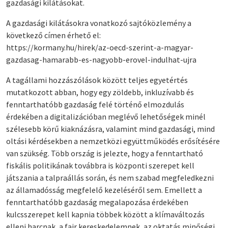
gazdasági kilátásokat.
A gazdasági kilátásokra vonatkozó sajtóközlemény a
következő címen érhető el:
https://kormany.hu/hirek/az-oecd-szerint-a-magyar-
gazdasag-hamarabb-es-nagyobb-erovel-indulhat-ujra
A tagállami hozzászólások között teljes egyetértés
mutatkozott abban, hogy egy zöldebb, inkluzívabb és
fenntarthatóbb gazdaság felé történő elmozdulás
érdekében a digitalizációban meglévő lehetőségek minél
szélesebb körű kiaknázásra, valamint mind gazdasági, mind
oltási kérdésekben a nemzetközi együttműködés erősítésére
van szükség. Több ország is jelezte, hogy a fenntartható
fiskális politikának továbbra is központi szerepet kell
játszania a talpraállás során, és nem szabad megfeledkezni
az államadósság megfelelő kezeléséről sem. Emellett a
fenntarthatóbb gazdaság megalapozása érdekében
kulcsszerepet kell kapnia többek között a klímaváltozás
elleni harcnak, a fair kereskedelemnek, az oktatás minőségi