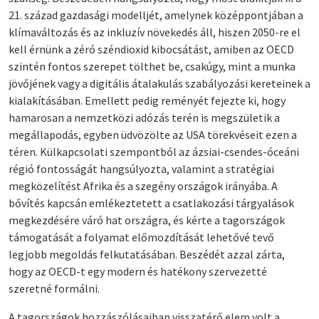
21. század gazdasági modelljét, amelynek középpontjában a
klímaváltozás és az inkluzív növekedés áll, hiszen 2050-re el
kell érnünk a zéró széndioxid kibocsátást, amiben az OECD
szintén fontos szerepet tölthet be, csakúgy, mint a munka
jövőjének vagy a digitális átalakulás szabályozási kereteinek a
kialakításában. Emellett pedig reményét fejezte ki, hogy
hamarosan a nemzetközi adózás terén is megszületik a
megállapodás, egyben üdvözölte az USA törekvéseit ezen a
téren. Külkapcsolati szempontból az ázsiai-csendes-óceáni
régió fontosságát hangsúlyozta, valamint a stratégiai
megközelítést Afrika és a szegény országok irányába. A
bővítés kapcsán emlékeztetett a csatlakozási tárgyalások
megkezdésére váró hat országra, és kérte a tagországok
támogatását a folyamat előmozdítását lehetővé tevő
legjobb megoldás felkutatásában. Beszédét azzal zárta,
hogy az OECD-t egy modern és hatékony szervezetté
szeretné formálni.
A tagországok hozzászólásaiban visszatérő elem volt a