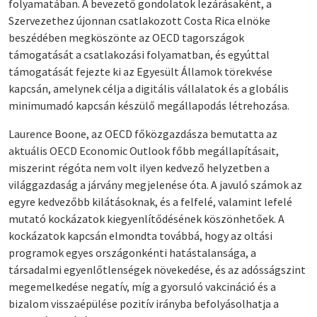
folyamatában. A bevezető gondolatok lezárásaként, a
Szervezethez újonnan csatlakozott Costa Rica elnöke
beszédében megköszönte az OECD tagországok
támogatását a csatlakozási folyamatban, és egyúttal
támogatását fejezte ki az Egyesült Államok törekvése
kapcsán, amelynek célja a digitális vállalatok és a globális
minimumadó kapcsán készülő megállapodás létrehozása.
Laurence Boone, az OECD főközgazdásza bemutatta az
aktuális OECD Economic Outlook főbb megállapításait,
miszerint régóta nem volt ilyen kedvező helyzetben a
világgazdaság a járvány megjelenése óta. A javuló számok az
egyre kedvezőbb kilátásoknak, és a felfelé, valamint lefelé
mutató kockázatok kiegyenlítődésének köszönhetőek. A
kockázatok kapcsán elmondta továbbá, hogy az oltási
programok egyes országonkénti hatástalansága, a
társadalmi egyenlőtlenségek növekedése, és az adósságszint
megemelkedése negatív, míg a gyorsuló vakcináció és a
bizalom visszaépülése pozitív irányba befolyásolhatja a